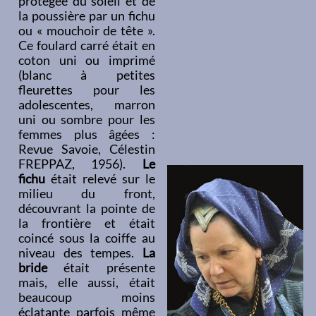
protégée du soleil et de
la poussière par un fichu
ou « mouchoir de tête ».
Ce foulard carré était en
coton uni ou imprimé
(blanc à petites
fleurettes pour les
adolescentes, marron
uni ou sombre pour les
femmes plus âgées :
Revue Savoie, Célestin
FREPPAZ, 1956).
Le
fichu
était relevé sur le
milieu du front,
découvrant la pointe de
la frontière et était
coincé sous la coiffe au
niveau des tempes.
La
bride
était présente
mais, elle aussi, était
beaucoup moins
éclatante parfois même