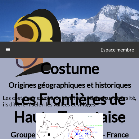
menu
Espace membre
Costume
Origines géographiques et historiques
Les Frontières de
Les costumes savoyards sont riches dans leur diversité,
ils diffèrent selon les vallées et villages.
Haute-Tarentaise
Groupe Folklorique - Savoie - France