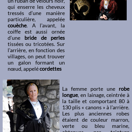
un ruban de velours noir,
qui enserre les cheveux
tressés d’une manière
particulière, appelée
couèche
. A l’avant, la
coiffe est aussi ornée
d’une
bride de perles
tissées ou tricotées. Sur
l’arrière, en fonction des
villages, on peut trouver
un galon formant un
nœud, appelé
cordettes
La femme porte une
robe
longue
, en lainage, ceintrée à
la taille et comportant 80 à
130 plis « canons » à l’arrière.
Les plus anciennes robes
étaient de couleur marron,
verte ou bleu marine,